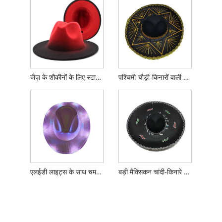
जैज़ के शौकीनों के लिए स्टाइलिश ऊनी फेडोरा टोपी
पश्चिमी चौड़ी-किनारों वाली मैक्सिकन टोपी
एलईडी लाइट्स के साथ चमकती काउबॉय टोपी
बड़ी मैक्सिकन चांदी-किनारे वाली चौड़ी-किनारे वाली एडजस्टेबल टोपी