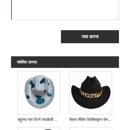
जमा करना
संबंधित उत्पाद
बहुरंगा गाय पैटर्न स्पार्कली काउबॉय टोपी
फैशन मैचिंग वैयक्तिकृत चेन काउबॉय हैट