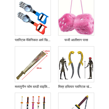
प्लास्टिक मैकेनिकल आर्म खिलौना
फजी आलीशान पासा
मध्ययुगीन फोम ब्लडी वाइकिंग बोर्ड तलवार
मिस्र हथियार प्लास्टिक खंजर चाकू