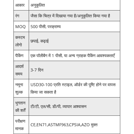
आकार
अनुकूलित
रंग
जैसा कि चित्र में दिखाया गया है/अनुकूलित किया गया है
MOQ
500 पीसी, परक्राम्य
कस्टम
छपाई, कढ़ाई
लोगो
पैकिंग
एक पॉलीबैग में 1 पीसी, या अन्य ग्राहक पैकिंग आवश्यकताएँ
आदर्श
3-7 दिन
समय
नमूना
USD30-100 प्रति स्टाइल, ऑर्डर की पुष्टि होने पर वापस
शुल्क
किया जा सकता है
भुगतान
टी/टी, एल/सी, डी/पी, व्यापार आश्वासन
की शर्तें
परीक्षण
CE,EN71,ASTMF963,CPSIA,AZO मुफ़्त
मानक