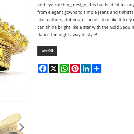
and eye-catching design, this hat is ideal for any
from elegant gowns to simple jeans and t-shirts
like feathers, ribbons, or beads, to make it trul
can shine bright like a star with the Gold Sequi
dance the night away in style!
जांच भेजें
Facebook
X
WhatsApp
Pinterest
LinkedIn
Share