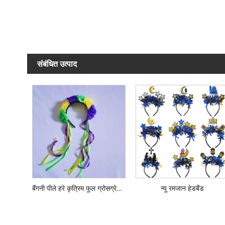
संबंधित उत्पाद
बैंगनी पीले हरे कृत्रिम फूल ग्रोसग्रेन रिबन हेडबैंड
न्यू रमजान हेडबैंड