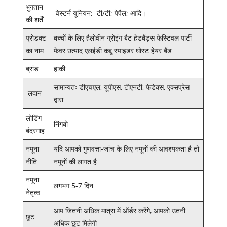
भुगतान
वेस्टर्न यूनियन; टी/टी; पेपैल; आदि।
की शर्तें
प्रोडक्ट
बच्चों के लिए हैलोवीन ग्रोइंग बैट हेडबैंड्स फेस्टिवल पार्टी
का नाम
फेवर उत्पाद एलईडी कद्दू स्पाइडर घोस्ट हेयर बैंड
ब्रांड
हाकी
सामान्यतः डीएचएल, यूपीएस, टीएनटी, फेडेक्स, एक्सप्रेस
लदान
द्वारा
लोडिंग
निंगबो
बंदरगाह
नमूना
यदि आपको गुणवत्ता-जांच के लिए नमूनों की आवश्यकता है तो
नीति
नमूनों की लागत है
नमूना
लगभग 5-7 दिन
नेतृत्व
आप जितनी अधिक मात्रा में ऑर्डर करेंगे, आपको उतनी
छूट
अधिक छूट मिलेगी