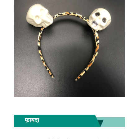
फ़ायदा