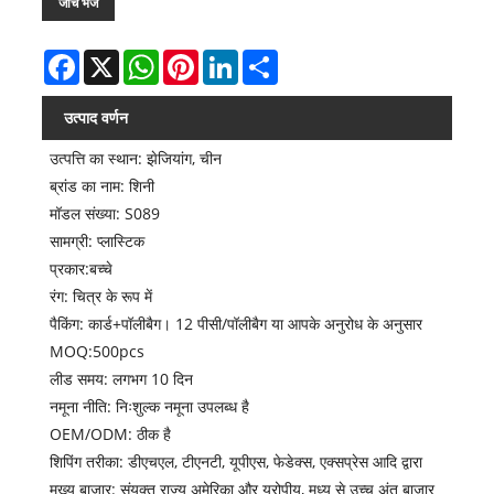
जांच भेजें
Facebook
X
WhatsApp
Pinterest
LinkedIn
Share
उत्पाद वर्णन
उत्पत्ति का स्थान: झेजियांग, चीन
ब्रांड का नाम: शिनी
मॉडल संख्या: S089
सामग्री: प्लास्टिक
प्रकार:बच्चे
रंग: चित्र के रूप में
पैकिंग: कार्ड+पॉलीबैग। 12 पीसी/पॉलीबैग या आपके अनुरोध के अनुसार
MOQ:500pcs
लीड समय: लगभग 10 दिन
नमूना नीति: निःशुल्क नमूना उपलब्ध है
OEM/ODM: ठीक है
शिपिंग तरीका: डीएचएल, टीएनटी, यूपीएस, फेडेक्स, एक्सप्रेस आदि द्वारा
मुख्य बाज़ार: संयुक्त राज्य अमेरिका और यूरोपीय, मध्य से उच्च अंत बाज़ार