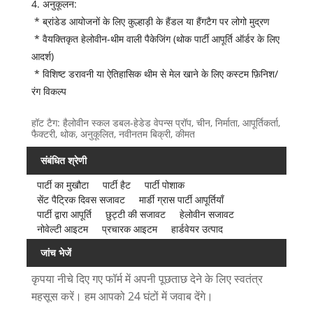
4. अनुकूलन:
* ब्रांडेड आयोजनों के लिए कुल्हाड़ी के हैंडल या हैंगटैग पर लोगो मुद्रण
* वैयक्तिकृत हेलोवीन-थीम वाली पैकेजिंग (थोक पार्टी आपूर्ति ऑर्डर के लिए
आदर्श)
* विशिष्ट डरावनी या ऐतिहासिक थीम से मेल खाने के लिए कस्टम फ़िनिश/
रंग विकल्प
हॉट टैग: हैलोवीन स्कल डबल-हेडेड वेपन्स प्रॉप, चीन, निर्माता, आपूर्तिकर्ता,
फैक्टरी, थोक, अनुकूलित, नवीनतम बिक्री, कीमत
संबंधित श्रेणी
पार्टी का मुखौटा
पार्टी हैट
पार्टी पोशाक
सेंट पैट्रिक दिवस सजावट
मार्डी ग्रास पार्टी आपूर्तियाँ
पार्टी द्वारा आपूर्ति
छुट्टी की सजावट
हेलोवीन सजावट
नोवेल्टी आइटम
प्रचारक आइटम
हार्डवेयर उत्पाद
जांच भेजें
कृपया नीचे दिए गए फॉर्म में अपनी पूछताछ देने के लिए स्वतंत्र
महसूस करें। हम आपको 24 घंटों में जवाब देंगे।