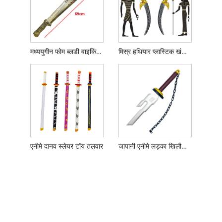
मध्ययुगीन फोम ब्लडी वाइकिंग बोर्ड तलवार
मिस्र हथियार प्लास्टिक खंजर चाकू
एनीमे दानव स्लेयर टॉय तलवार
जापानी एनीमे लड़का खिलौना हथियार