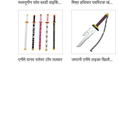
मध्ययुगीन फोम ब्लडी वाइकिंग बोर्ड तलवार
मिस्र हथियार प्लास्टिक खंजर चाकू
एनीमे दानव स्लेयर टॉय तलवार
जापानी एनीमे लड़का खिलौना हथियार