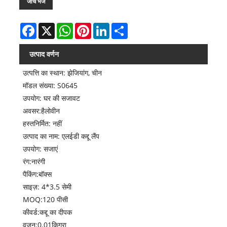
जांच भेजें
Facebook
X
WhatsApp
Pinterest
LinkedIn
Share
उत्पाद वर्णन
उत्पत्ति का स्थान: झेजियांग, चीन
मॉडल संख्या: S0645
उपयोग: घर की सजावट
अवसर:हैलोवीन
हस्तनिर्मित: नहीं
उत्पाद का नाम: एलईडी कद्दू लैंप
उपयोग: सजाएं
रंग:नारंगी
पैकिंग:बॉक्स
साइज़: 4*3.5 सेमी
MOQ:120 पीसी
कीवर्ड:कद्दू का दीपक
वज़न:0.01किग्रा