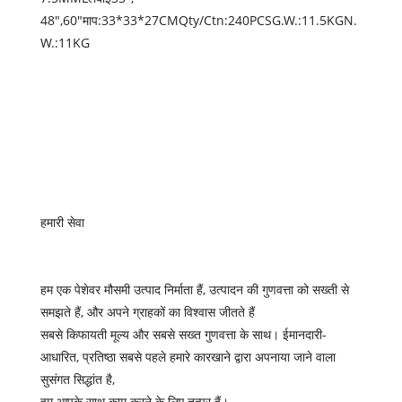
48″,60″माप:33*33*27CMQty/Ctn:240PCSG.W.:11.5KGN.
W.:11KG
हमारी सेवा
हम एक पेशेवर मौसमी उत्पाद निर्माता हैं, उत्पादन की गुणवत्ता को सख्ती से
समझते हैं, और अपने ग्राहकों का विश्वास जीतते हैं
सबसे किफायती मूल्य और सबसे सख्त गुणवत्ता के साथ। ईमानदारी-
आधारित, प्रतिष्ठा सबसे पहले हमारे कारखाने द्वारा अपनाया जाने वाला
सुसंगत सिद्धांत है,
हम आपके साथ काम करने के लिए तत्पर हैं।