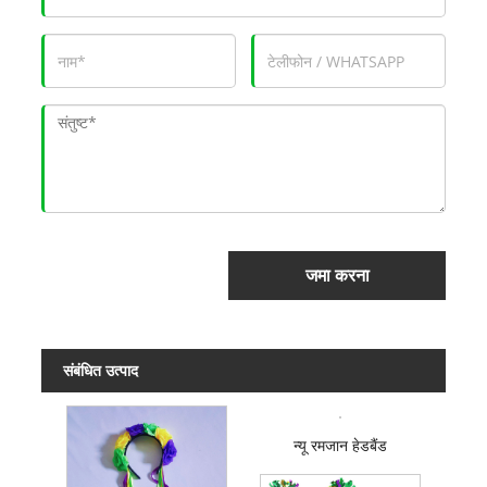
जमा करना
संबंधित उत्पाद
न्यू रमजान हेडबैंड