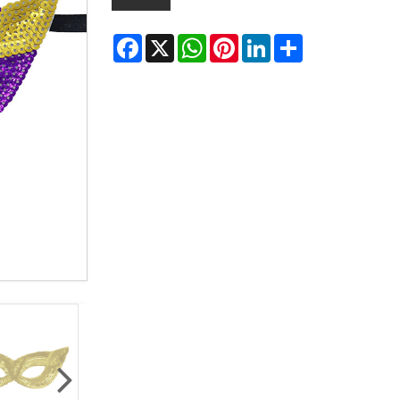
Facebook
X
WhatsApp
Pinterest
LinkedIn
Share