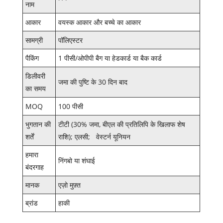
नाम
आकार
वयस्क आकार और बच्चे का आकार
सामग्री
पॉलिएस्टर
पैकिंग
1 पीसी/ओपीपी बैग या हेडकार्ड या बैक कार्ड
डिलीवरी
जमा की पुष्टि के 30 दिन बाद
का समय
MOQ
100 पीसी
भुगतान की
टीटी (30% जमा, बीएल की प्रतिलिपि के खिलाफ शेष
शर्तें
राशि); एलसी; वेस्टर्न यूनियन
हमारा
निंगबो या शंघाई
बंदरगाह
मानक
एज़ो मुफ़्त
ब्रांड
हाकी