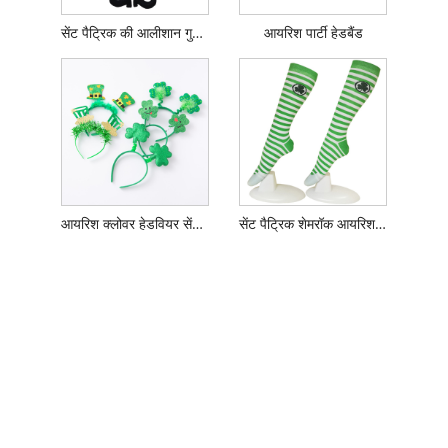
सेंट पैट्रिक की आलीशान गुड़िया गारलैंड घर की सजावट
आयरिश पार्टी हेडबैंड
आयरिश क्लोवर हेडवियर सेंट पैट्रिक डे हेडबैंड
सेंट पैट्रिक शेमरॉक आयरिश धारीदार घुटने के उच्च मोजे