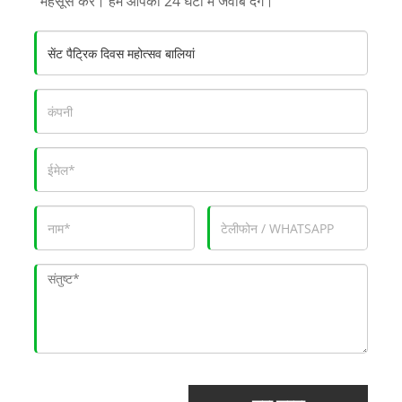
महसूस करें। हम आपको 24 घंटों में जवाब देंगे।