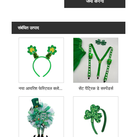
जमा करना
संबंधित उत्पाद
नया आयरिश फेस्टिवल क्लोवर हेडबैंड
सेंट पैट्रिक डे सस्पेंडर्स