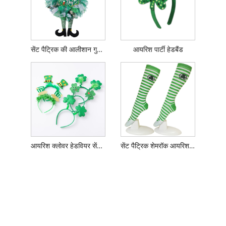
सेंट पैट्रिक की आलीशान गुड़िया गारलैंड घर की सजावट
आयरिश पार्टी हेडबैंड
आयरिश क्लोवर हेडवियर सेंट पैट्रिक डे हेडबैंड
सेंट पैट्रिक शेमरॉक आयरिश धारीदार घुटने के उच्च मोजे