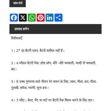
जांच भेजें
Facebook
X
WhatsApp
Pinterest
LinkedIn
Share
उत्पाद वर्णन
विशेषताएँ:
1। 2* एए बैटरी पावर, बैटरी शामिल नहीं हैं।
2। 4 मॉडल बैटरी पैक: ठोस ऑन, धीरे -धीरे चमकती, जल्दी से चमकती,
बंद।
3। 8 उच्च गुणवत्ता वाले नीयन रंग चयन के लिए: लाल, नीला, हरा, पीला,
गुलाबी, सफेद, नारंगी, चूना हरा।
4। 3 फीट। बेल्ट, पैंट या शर्ट पर बैटरी पैक क्लिप करने के लिए तार।