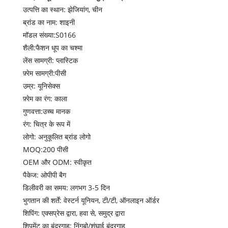
उत्पत्ति का स्थान: झेजियांग, चीन
ब्रांड का नाम: शाइनी
मॉडल संख्या:S0166
शैली:फैशन धूप का चश्मा
लेंस सामग्री: प्लास्टिक
फ़्रेम सामग्री:पीसी
उम्र: यूनिसेक्स
फ़्रेम का रंग: काला
गुणवत्ता:उच्च मानक
रंग: चित्र के रूप में
लोगो: अनुकूलित ब्रांड लोगो
MOQ:200 पीसी
OEM और ODM: स्वीकृत
पैकेज: ओपीपी बैग
डिलीवरी का समय: लगभग 3-5 दिन
भुगतान की शर्तें: वेस्टर्न यूनियन, टी/टी, ऑनलाइन ऑर्डर
शिपिंग: एक्सप्रेस द्वारा, हवा से, समुद्र द्वारा
शिपमेंट का बंदरगाह: निंगबो/शंघाई बंदरगाह