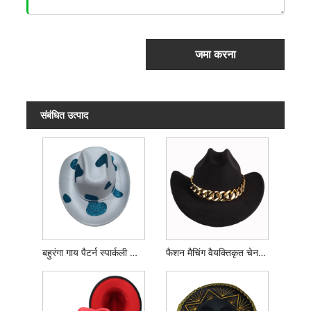
जमा करना
संबंधित उत्पाद
बहुरंगा गाय पैटर्न स्पार्कली काउबॉय टोपी
फैशन मैचिंग वैयक्तिकृत चेन काउबॉय हैट