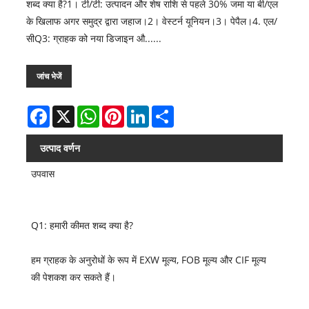
शब्द क्या है?1। टी/टी: उत्पादन और शेष राशि से पहले 30% जमा या बी/एल
के खिलाफ अगर समुद्र द्वारा जहाज।2। वेस्टर्न यूनियन।3। पेपैल।4. एल/
सीQ3: ग्राहक को नया डिजाइन औ......
जांच भेजें
Facebook
X
WhatsApp
Pinterest
LinkedIn
Share
उत्पाद वर्णन
उपवास
Q1: हमारी कीमत शब्द क्या है?
हम ग्राहक के अनुरोधों के रूप में EXW मूल्य, FOB मूल्य और CIF मूल्य
की पेशकश कर सकते हैं।