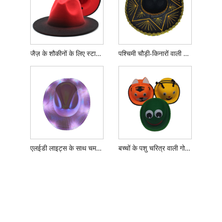
जैज़ के शौकीनों के लिए स्टाइलिश ऊनी फेडोरा टोपी
पश्चिमी चौड़ी-किनारों वाली मैक्सिकन टोपी
एलईडी लाइट्स के साथ चमकती काउबॉय टोपी
बच्चों के पशु चरित्र वाली गोल टोपियाँ